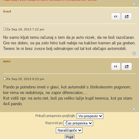
šrauf
Citiram
Share th
Če Sep 19, 2013 7:22 pm
O
d
No samo kljub temu računaj s tem da je avto nizek, da ne boš razočaran.
g
Gre res dobro, se pa zelo hitro tudi nabije na kakšen kamen ali pa greben.
o
v
Terenc le ni brez zveze bolj odmaknjen od tal kot običajni avtomobili.
o
r
dolci
Citiram
Share th
Pe Sep 20, 2013 8:23 pm
O
d
Pando je potrebno imeti v glavi, kot avtomobil s štirikolesnim pogonom,
g
ker nima ne reduktorja, ne zapor diferecialov,...
o
v
Kot vidiš npr. na avto.net, boš pa veliko lažje kupil terenca, kot pa staro
o
4x4 pando.
r
Prikaži prispevke prejšnjih:
Razvrsti po