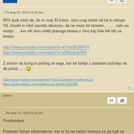
To Avg 13, 2013 10:15 pm
O
d
90% ljudi misli da, če ni vsaj 33 koles, niso vsaj meter od tal in nimajo
g
V8, šnorkl in vitel seveda obvezen, da ne more bit terenec..........zelo se
o
v
motijo......ker niti niso videli pravega terena v živo kaj šele bili bili na
o
terenu.
r
http://www.youtube.com/watch?v=kYmtZKD6RVY
http://www.youtube.com/watch?v=yDVyrbub2BA
Z avtom na lizing in pušing se tega, kar tel fantje z pandami počnejo ne
da počet......
http://www.youtube.com/alien4x4
http://suzuki4x4.mojforum.si/
https://www.wikiloc.com/wikiloc/user.do?id=1952490
Žamot
Citiram
Share th
Pe Sep 13, 2013 9:31 pm
O
d
Pozdravljeni.
g
o
v
Prebiram forum informativno, ker si še ne lastim terenca se pa tudi ne
o