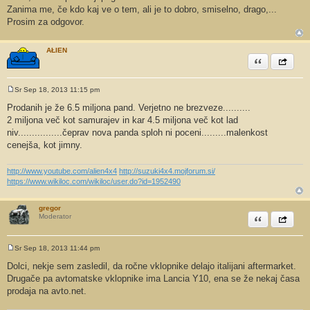
o
Zanima me, če kdo kaj ve o tem, ali je to dobro, smiselno, drago,...
r
Prosim za odgovor.
AŁIEN
Citiram
Share th
Sr Sep 18, 2013 11:15 pm
O
d
Prodanih je že 6.5 miljona pand. Verjetno ne brezveze..........
g
2 miljona več kot samurajev in kar 4.5 miljona več kot lad
o
v
niv................čeprav nova panda sploh ni poceni.........malenkost
o
cenejša, kot jimny.
r
http://www.youtube.com/alien4x4
http://suzuki4x4.mojforum.si/
https://www.wikiloc.com/wikiloc/user.do?id=1952490
gregor
Citiram
Share th
Moderator
Sr Sep 18, 2013 11:44 pm
O
d
Dolci, nekje sem zasledil, da ročne vklopnike delajo italijani aftermarket.
g
Drugače pa avtomatske vklopnike ima Lancia Y10, ena se že nekaj časa
o
v
prodaja na avto.net.
o
r