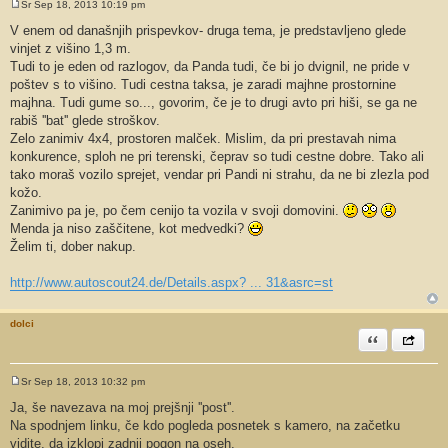
Sr Sep 18, 2013 10:19 pm
O
d
V enem od današnjih prispevkov- druga tema, je predstavljeno glede
g
vinjet z višino 1,3 m.
o
v
Tudi to je eden od razlogov, da Panda tudi, če bi jo dvignil, ne pride v
o
poštev s to višino. Tudi cestna taksa, je zaradi majhne prostornine
r
majhna. Tudi gume so..., govorim, če je to drugi avto pri hiši, se ga ne
rabiš ''bat'' glede stroškov.
Zelo zanimiv 4x4, prostoren malček. Mislim, da pri prestavah nima
konkurence, sploh ne pri terenski, čeprav so tudi cestne dobre. Tako ali
tako moraš vozilo sprejet, vendar pri Pandi ni strahu, da ne bi zlezla pod
kožo.
Zanimivo pa je, po čem cenijo ta vozila v svoji domovini.
Menda ja niso zaščitene, kot medvedki?
Želim ti, dober nakup.
http://www.autoscout24.de/Details.aspx? ... 31&asrc=st
dolci
Citiram
Share th
Sr Sep 18, 2013 10:32 pm
O
d
Ja, še navezava na moj prejšnji ''post''.
g
Na spodnjem linku, če kdo pogleda posnetek s kamero, na začetku
o
v
vidite, da izklopi zadnji pogon na oseh.