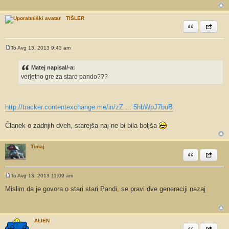
v
o
r
TIŠLER
Citiram
Share th
To Avg 13, 2013 9:43 am
O
d
g
Matej napisal/-a:
o
verjetno gre za staro pando???
v
o
r
http://tracker.contentexchange.me/in/zZ ... 5hbWpJ7buB
Članek o zadnjih dveh, starejša naj ne bi bila boljša
Timaj
Citiram
Share th
To Avg 13, 2013 11:09 am
O
d
Mislim da je govora o stari stari Pandi, se pravi dve generaciji nazaj
g
o
v
o
r
AŁIEN
Citiram
Share th