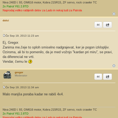
Niva 240D l. 93, OM616 motor, Kobra 215R15, ZF servo, rock crawler TC
2x Patrol Y61 2.8TD
Naprodaj veliko rabljenih delov za Lado in nekaj tudi za Patrola
dolci
Citiram
Share th
Če Sep 19, 2013 11:23 am
O
d
Ej, Gregor.
g
Zanima me,čeje to sploh smiselno nadgrajevat, ker je pogon izklopljiv.
o
v
Oziroma, ali bi to pomenilo, da je med vožnjo ''kardan pri miru'', se pravi,
o
da diferencial ne vrti.
r
Vendar, čemu le
gregor
Citiram
Share th
Moderator
Če Sep 19, 2013 11:34 am
O
d
Malo manjša poraba kadar ne rabiš 4x4.
g
o
v
o
r
Niva 240D l. 93, OM616 motor, Kobra 215R15, ZF servo, rock crawler TC
2x Patrol Y61 2.8TD
Naprodaj veliko rabljenih delov za Lado in nekaj tudi za Patrola