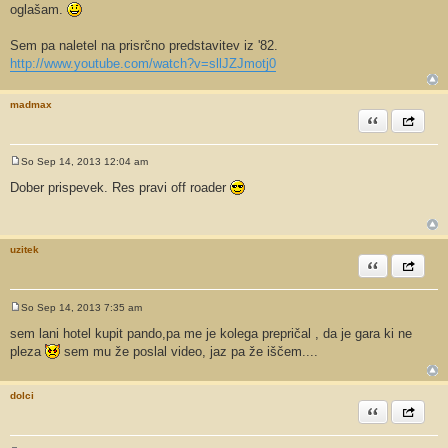
oglašam.
r
Sem pa naletel na prisrčno predstavitev iz '82.
http://www.youtube.com/watch?v=sllJZJmotj0
madmax
Citiram
Share th
So Sep 14, 2013 12:04 am
O
d
Dober prispevek. Res pravi off roader
g
o
v
o
r
uzitek
Citiram
Share th
So Sep 14, 2013 7:35 am
O
d
sem lani hotel kupit pando,pa me je kolega prepričal , da je gara ki ne
g
pleza
sem mu že poslal video, jaz pa že iščem....
o
v
o
r
dolci
Citiram
Share th