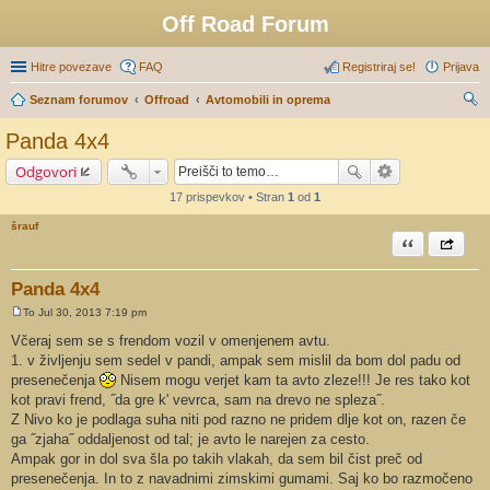
Off Road Forum
Hitre povezave
FAQ
Registriraj se!
Prijava
Seznam forumov
Offroad
Avtomobili in oprema
sk
Panda 4x4
anj
Odgovori
e
17 prispevkov • Stran
1
od
1
šrauf
Citiram
Share th
Panda 4x4
To Jul 30, 2013 7:19 pm
O
d
Včeraj sem se s frendom vozil v omenjenem avtu.
g
1. v življenju sem sedel v pandi, ampak sem mislil da bom dol padu od
o
v
presenečenja
Nisem mogu verjet kam ta avto zleze!!! Je res tako kot
o
kot pravi frend, ˝da gre k' vevrca, sam na drevo ne spleza˝.
r
Z Nivo ko je podlaga suha niti pod razno ne pridem dlje kot on, razen če
ga ˝zjaha˝ oddaljenost od tal; je avto le narejen za cesto.
Ampak gor in dol sva šla po takih vlakah, da sem bil čist preč od
presenečenja. In to z navadnimi zimskimi gumami. Saj ko bo razmočeno