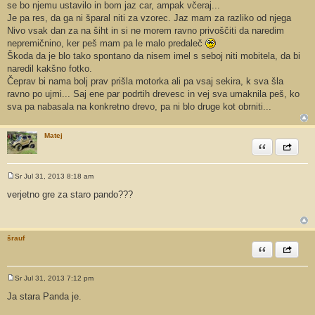
se bo njemu ustavilo in bom jaz car, ampak včeraj...
Je pa res, da ga ni šparal niti za vzorec. Jaz mam za razliko od njega
Nivo vsak dan za na šiht in si ne morem ravno privoščiti da naredim
nepremičnino, ker peš mam pa le malo predaleč
Škoda da je blo tako spontano da nisem imel s seboj niti mobitela, da bi
naredil kakšno fotko.
Čeprav bi nama bolj prav prišla motorka ali pa vsaj sekira, k sva šla
ravno po ujmi... Saj ene par podrtih drevesc in vej sva umaknila peš, ko
sva pa nabasala na konkretno drevo, pa ni blo druge kot obrniti...
Matej
Citiram
Share th
Sr Jul 31, 2013 8:18 am
O
d
verjetno gre za staro pando???
g
o
v
o
r
šrauf
Citiram
Share th
Sr Jul 31, 2013 7:12 pm
O
d
Ja stara Panda je.
g
o