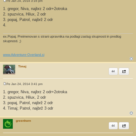
Pe Jan 24, 2014 3:16 pm
O
d
1. gregor, Niva, najbrz 2 odr+2otroka
g
2. spuzvica, Hilux, 2 odr
o
v
3. popaj, Patrol, najbrž 2 odr
o
4.
r
ex.Popaj. Preimenovan s strani upravnika na podlagi zaslug skupnosti in predlog
skupnosti. ;)
www.Adventure-Overland.si
Timaj
Citiram
Share th
Pe Jan 24, 2014 3:41 pm
O
d
1. gregor, Niva, najbrz 2 odr+2otroka
g
2. spuzvica, Hilux, 2 odr
o
v
3. popaj, Patrol, najbrž 2 odr
o
4. Timaj; Patrol, najbrž 3 odr
r
greenhorn
Citiram
Share th