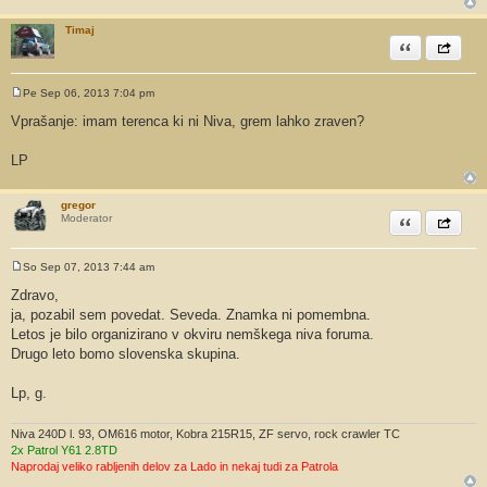
Timaj
Citiram
Share th
Pe Sep 06, 2013 7:04 pm
O
d
Vprašanje: imam terenca ki ni Niva, grem lahko zraven?
g
o
v
LP
o
r
gregor
Citiram
Share th
Moderator
So Sep 07, 2013 7:44 am
O
d
Zdravo,
g
ja, pozabil sem povedat. Seveda. Znamka ni pomembna.
o
v
Letos je bilo organizirano v okviru nemškega niva foruma.
o
Drugo leto bomo slovenska skupina.
r
Lp, g.
Niva 240D l. 93, OM616 motor, Kobra 215R15, ZF servo, rock crawler TC
2x Patrol Y61 2.8TD
Naprodaj veliko rabljenih delov za Lado in nekaj tudi za Patrola