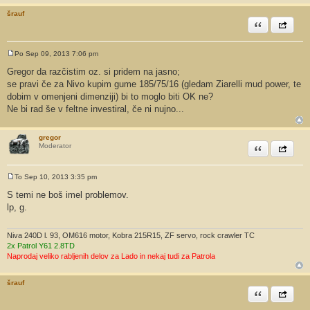
šrauf
Citiram
Share th
Po Sep 09, 2013 7:06 pm
O
d
Gregor da razčistim oz. si pridem na jasno;
g
se pravi če za Nivo kupim gume 185/75/16 (gledam Ziarelli mud power, te
o
v
dobim v omenjeni dimenziji) bi to moglo biti OK ne?
o
Ne bi rad še v feltne investiral, če ni nujno...
r
gregor
Citiram
Share th
Moderator
To Sep 10, 2013 3:35 pm
O
d
S temi ne boš imel problemov.
g
lp, g.
o
v
o
r
Niva 240D l. 93, OM616 motor, Kobra 215R15, ZF servo, rock crawler TC
2x Patrol Y61 2.8TD
Naprodaj veliko rabljenih delov za Lado in nekaj tudi za Patrola
šrauf
Citiram
Share th