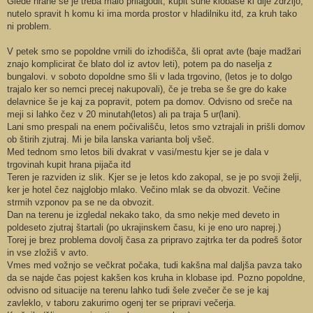
Glede hrane se je treba malo prilagodit, kupit suhe klobase ki dlje zdržijo,
nutelo spravit h komu ki ima morda prostor v hladilniku itd, za kruh tako
ni problem.
V petek smo se popoldne vrnili do izhodišča, šli oprat avte (baje madžari
znajo komplicirat če blato dol iz avtov leti), potem pa do naselja z
bungalovi. v soboto dopoldne smo šli v lada trgovino, (letos je to dolgo
trajalo ker so nemci precej nakupovali), če je treba se še gre do kake
delavnice še je kaj za popravit, potem pa domov. Odvisno od sreče na
meji si lahko čez v 20 minutah(letos) ali pa traja 5 ur(lani).
Lani smo prespali na enem počivališču, letos smo vztrajali in prišli domov
ob štirih zjutraj. Mi je bila lanska varianta bolj všeč.
Med tednom smo letos bili dvakrat v vasi/mestu kjer se je dala v
trgovinah kupit hrana pijača itd
Teren je razviden iz slik. Kjer se je letos kdo zakopal, se je po svoji želji,
ker je hotel čez najglobjo mlako. Večino mlak se da obvozit. Večine
strmih vzponov pa se ne da obvozit.
Dan na terenu je izgledal nekako tako, da smo nekje med deveto in
poldeseto zjutraj štartali (po ukrajinskem času, ki je eno uro naprej.)
Torej je brez problema dovolj časa za pripravo zajtrka ter da podreš šotor
in vse zložiš v avto.
Vmes med vožnjo se večkrat počaka, tudi kakšna mal daljša pavza tako
da se najde čas pojest kakšen kos kruha in klobase ipd. Pozno popoldne,
odvisno od situacije na terenu lahko tudi šele zvečer če se je kaj
zavleklo, v taboru zakurimo ogenj ter se pripravi večerja.