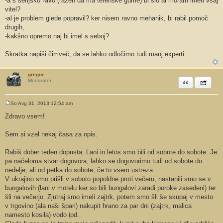
-a s serijsko Nivo (razen da ma terenske gume) bi šlo al moram imeti vsaj
r
vitel?
-al je problem glede popravil? ker nisem ravno mehanik, bi rabil pomoč
drugih,
-kakšno opremo naj bi imel s seboj?
Skratka napiši čimveč, da se lahko odločimo tudi manj experti...
gregor
Citiram
Share th
Moderator
So Avg 31, 2013 12:54 am
O
d
Zdravo vsem!
g
o
v
Sem si vzel nekaj časa za opis.
o
r
Rabiš dober teden dopusta. Lani in letos smo bili od sobote do sobote. Je
pa načeloma stvar dogovora, lahko se dogovorimo tudi od sobote do
nedelje, ali od petka do sobote, če to vsem ustreza.
V ukrajino smo prišli v soboto popoldne proti večeru, nastanili smo se v
bungalovih (lani v motelu ker so bili bungalovi zaradi poroke zasedeni) ter
šli na večerjo. Zjutraj smo imeli zajtrk, potem smo šli še skupaj v mesto
v trgovino (ala naši špari) nakupit hrano za par dni (zajtrk, malica
namesto kosila) vodo ipd..