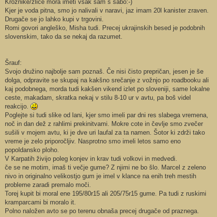
Krožnike/žlice mora imeti vsak sam s sabo:-)
Kjer je voda pitna, smo jo nalivali v naravi, jaz imam 20l kanister zraven.
Drugače se jo lahko kupi v trgovini.
Romi govori angleško, Misha tudi. Precej ukrajinskih besed je podobnih
slovenskim, tako da se nekaj da razumet.
Šrauf:
Svojo družino najbolje sam poznaš. Če nisi čisto prepričan, jesen je še
dolga, odpravite se skupaj na kakšno srečanje z vožnjo po roadbooku ali
kaj podobnega, morda tudi kakšen vikend izlet po sloveniji, same lokalne
ceste, makadam, skratka nekaj v stilu 8-10 ur v avtu, pa boš videl
reakcijo.
Poglejte si tudi slike od lani, kjer smo imeli par dni res slabega vremena,
noč in dan dež z rahlimi prekinitvami. Mokre cote in čevlje smo zvečer
sušili v mojem avtu, ki je dve uri laufal za ta namen. Šotor ki zdrži tako
vreme je zelo priporočljiv. Nasprotno smo imeli letos samo eno
popoldansko ploho.
V Karpatih živijo poleg konjev in krav tudi volkovi in medvedi.
če se ne motim, imaš ti večje gume? Z njimi ne bo šlo. Marcel z zeleno
nivo in originalno velikostjo gum je imel v klance na enih treh mestih
probleme zaradi premalo moči.
Torej kupit bi moral ene 195/80r15 ali 205/75r15 gume. Pa tudi z ruskimi
kramparcami bi moralo it.
Polno naložen avto se po terenu obnaša precej drugače od praznega.