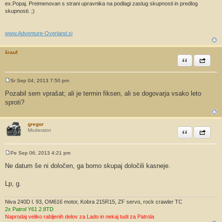
r
ex.Popaj. Preimenovan s strani upravnika na podlagi zaslug skupnosti in predlog
skupnosti. ;)
www.Adventure-Overland.si
šrauf
Citiram
Share th
Sr Sep 04, 2013 7:50 pm
O
d
Pozabil sem vprašat; ali je termin fiksen, ali se dogovarja vsako leto
g
sproti?
o
v
o
r
gregor
Citiram
Share th
Moderator
Pe Sep 06, 2013 4:21 pm
O
d
Ne datum še ni določen, ga bomo skupaj določili kasneje.
g
o
v
Lp, g.
o
r
Niva 240D l. 93, OM616 motor, Kobra 215R15, ZF servo, rock crawler TC
2x Patrol Y61 2.8TD
Naprodaj veliko rabljenih delov za Lado in nekaj tudi za Patrola