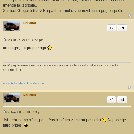
o
v
(menda ja) zdržale...
o
Saj tudi Gregor letos v Karpatih ni imel ravno novih gum gor, pa je šlo...
r
Dr.Patrol
Citiram
Share th
Pe Okt 25, 2013 10:53 pm
O
d
če ne gre, se pa pomaga
g
o
v
o
r
ex.Popaj. Preimenovan s strani upravnika na podlagi zaslug skupnosti in predlog
skupnosti. ;)
www.Adventure-Overland.si
Dr.Patrol
Citiram
Share th
So Nov 30, 2013 6:29 pm
O
d
Jst sem na bolniški, pa si čas krajšam z tekimi posnetki
Naj poletje
g
hitro pride!!
o
v
o