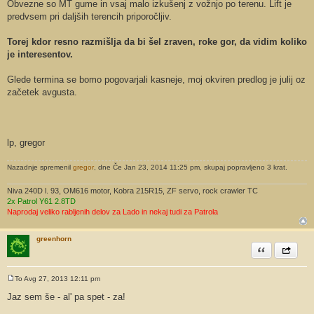
Obvezne so MT gume in vsaj malo izkušenj z vožnjo po terenu. Lift je
predvsem pri daljših terencih priporočljiv.
Torej kdor resno razmišlja da bi šel zraven, roke gor, da vidim koliko
je interesentov.
Glede termina se bomo pogovarjali kasneje, moj okviren predlog je julij oz
začetek avgusta.
lp, gregor
Nazadnje spremenil
gregor
, dne Če Jan 23, 2014 11:25 pm, skupaj popravljeno 3 krat.
Niva 240D l. 93, OM616 motor, Kobra 215R15, ZF servo, rock crawler TC
2x Patrol Y61 2.8TD
Naprodaj veliko rabljenih delov za Lado in nekaj tudi za Patrola
greenhorn
Citiram
Share th
To Avg 27, 2013 12:11 pm
O
d
Jaz sem še - al' pa spet - za!
g
o