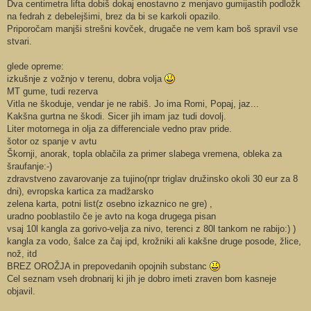
Dva centimetra lifta dobiš dokaj enostavno z menjavo gumijastih podložk
na fedrah z debelejšimi, brez da bi se karkoli opazilo.
Priporočam manjši strešni kovček, drugače ne vem kam boš spravil vse
stvari.
glede opreme:
izkušnje z vožnjo v terenu, dobra volja
MT gume, tudi rezerva
Vitla ne škoduje, vendar je ne rabiš. Jo ima Romi, Popaj, jaz...
Kakšna gurtna ne škodi. Sicer jih imam jaz tudi dovolj.
Liter motornega in olja za differenciale vedno prav pride.
šotor oz spanje v avtu
Škornji, anorak, topla oblačila za primer slabega vremena, obleka za
šraufanje:-)
zdravstveno zavarovanje za tujino(npr triglav družinsko okoli 30 eur za 8
dni), evropska kartica za madžarsko
zelena karta, potni list(z osebno izkaznico ne gre) ,
uradno pooblastilo če je avto na koga drugega pisan
vsaj 10l kangla za gorivo-velja za nivo, terenci z 80l tankom ne rabijo:) )
kangla za vodo, šalce za čaj ipd, krožniki ali kakšne druge posode, žlice,
nož, itd
BREZ OROŽJA in prepovedanih opojnih substanc
Cel seznam vseh drobnarij ki jih je dobro imeti zraven bom kasneje
objavil.