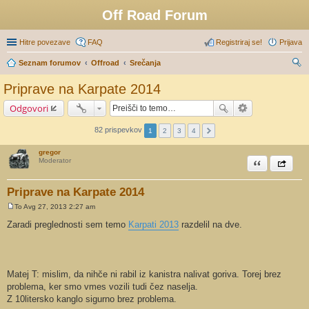
Off Road Forum
Hitre povezave
FAQ
Registriraj se!
Prijava
Seznam forumov
Offroad
Srečanja
sk
Priprave na Karpate 2014
anj
Odgovori
e
82 prispevkov
1
2
3
4
gregor
Citiram
Share th
Moderator
Priprave na Karpate 2014
To Avg 27, 2013 2:27 am
O
d
Zaradi preglednosti sem temo
Karpati 2013
razdelil na dve.
g
o
v
o
r
Matej T: mislim, da nihče ni rabil iz kanistra nalivat goriva. Torej brez
problema, ker smo vmes vozili tudi čez naselja.
Z 10litersko kanglo sigurno brez problema.