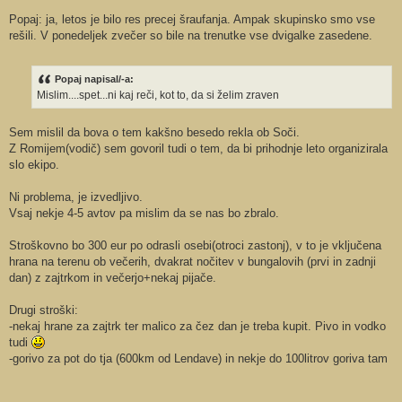
Popaj: ja, letos je bilo res precej šraufanja. Ampak skupinsko smo vse
rešili. V ponedeljek zvečer so bile na trenutke vse dvigalke zasedene.
Popaj napisal/-a:
Mislim....spet...ni kaj reči, kot to, da si želim zraven
Sem mislil da bova o tem kakšno besedo rekla ob Soči.
Z Romijem(vodič) sem govoril tudi o tem, da bi prihodnje leto organizirala
slo ekipo.
Ni problema, je izvedljivo.
Vsaj nekje 4-5 avtov pa mislim da se nas bo zbralo.
Stroškovno bo 300 eur po odrasli osebi(otroci zastonj), v to je vključena
hrana na terenu ob večerih, dvakrat nočitev v bungalovih (prvi in zadnji
dan) z zajtrkom in večerjo+nekaj pijače.
Drugi stroški:
-nekaj hrane za zajtrk ter malico za čez dan je treba kupit. Pivo in vodko
tudi
-gorivo za pot do tja (600km od Lendave) in nekje do 100litrov goriva tam