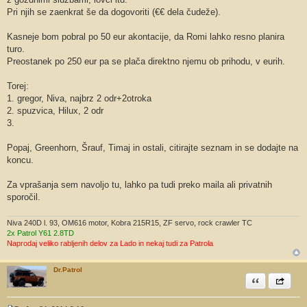
Pri njih se zaenkrat še da dogovoriti (€€ dela čudeže).
Kasneje bom pobral po 50 eur akontacije, da Romi lahko resno planira
turo.
Preostanek po 250 eur pa se plača direktno njemu ob prihodu, v eurih.
Torej:
1. gregor, Niva, najbrz 2 odr+2otroka
2. spuzvica, Hilux, 2 odr
3.
Popaj, Greenhorn, Šrauf, Timaj in ostali, citirajte seznam in se dodajte na
koncu.
Za vprašanja sem navoljo tu, lahko pa tudi preko maila ali privatnih
sporočil.
Niva 240D l. 93, OM616 motor, Kobra 215R15, ZF servo, rock crawler TC
2x Patrol Y61 2.8TD
Naprodaj veliko rabljenih delov za Lado in nekaj tudi za Patrola
Dr.Patrol
Citiram
Share th