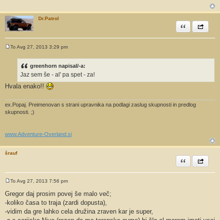
v
o
r
Dr.Patrol
Citiram
Share th
To Avg 27, 2013 3:29 pm
O
d
g
greenhorn napisal/-a:
o
Jaz sem še - al' pa spet - za!
v
o
Hvala enako!!
r
ex.Popaj. Preimenovan s strani upravnika na podlagi zaslug skupnosti in predlog
skupnosti. ;)
www.Adventure-Overland.si
šrauf
Citiram
Share th
To Avg 27, 2013 7:56 pm
O
d
Gregor daj prosim povej še malo več;
g
-koliko časa to traja (zardi dopusta),
o
v
-vidim da gre lahko cela družina zraven kar je super,
o