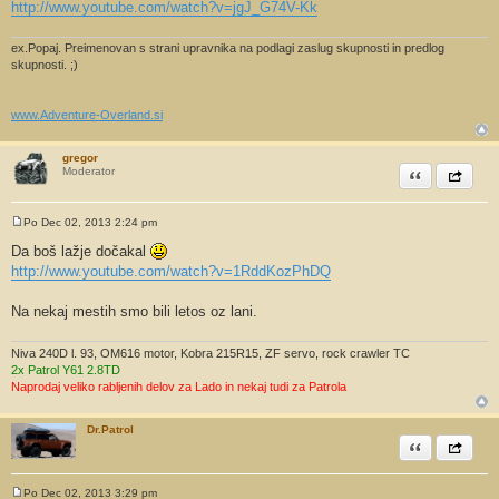
http://www.youtube.com/watch?v=jgJ_G74V-Kk
r
ex.Popaj. Preimenovan s strani upravnika na podlagi zaslug skupnosti in predlog
skupnosti. ;)
www.Adventure-Overland.si
gregor
Citiram
Share th
Moderator
Po Dec 02, 2013 2:24 pm
O
d
Da boš lažje dočakal
g
http://www.youtube.com/watch?v=1RddKozPhDQ
o
v
o
Na nekaj mestih smo bili letos oz lani.
r
Niva 240D l. 93, OM616 motor, Kobra 215R15, ZF servo, rock crawler TC
2x Patrol Y61 2.8TD
Naprodaj veliko rabljenih delov za Lado in nekaj tudi za Patrola
Dr.Patrol
Citiram
Share th
Po Dec 02, 2013 3:29 pm