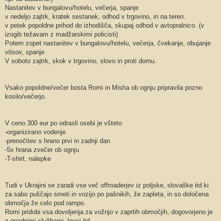
Nastanitev v bungalovu/hotelu, večerja, spanje
v nedeljo zajtrk, kratek sestanek, odhod v trgovino, in na teren.
v petek popoldne prihod do izhodišča, skupaj odhod v avtopralnico. (v
izogib težavam z madžarskimi policisti)
Potem zopet nastanitev v bungalovu/hotelu, večerja, čvekanje, obujanje
vtisov, spanje
V soboto zajtrk, skok v trgovino, slovo in proti domu.
Vsako popoldne/večer bosta Romi in Misha ob ognju pripravila pozno
kosilo/večerjo.
V ceno 300 eur po odrasli osebi je všteto
-organizirano vodenje
-prenočitev s hrano prvi in zadnji dan
-5x hrana zvečer ob ognju
-T-shirt, nalepke
Tudi v Ukrajini se zaradi vse več offroaderjev iz poljske, slovaške itd ki
za sabo puščajo smeti in vozijo po pašnikih, že zapleta, in so določena
območja že celo pod rampo.
Romi pridobi vsa dovoljenja za vožnjo v zaprtih območjih, dogovorjeno je
z gozdnimi službami, lovci itd.