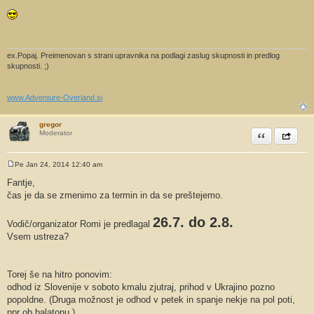
O
d
g
o
v
o
r
ex.Popaj. Preimenovan s strani upravnika na podlagi zaslug skupnosti in predlog
skupnosti. ;)
www.Adventure-Overland.si
gregor
Citiram
Share th
Moderator
Pe Jan 24, 2014 12:40 am
O
d
Fantje,
g
čas je da se zmenimo za termin in da se preštejemo.
o
v
o
26.7. do 2.8.
r
Vodič/organizator Romi je predlagal
Vsem ustreza?
Torej še na hitro ponovim:
odhod iz Slovenije v soboto kmalu zjutraj, prihod v Ukrajino pozno
popoldne. (Druga možnost je odhod v petek in spanje nekje na pol poti,
npr ob balatonu.)