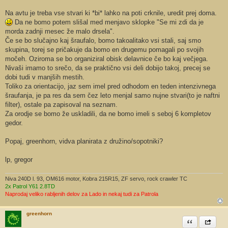
Na avtu je treba vse stvari ki *bi* lahko na poti crknile, uredit prej doma.
Da ne bomo potem slišal med menjavo sklopke "Se mi zdi da je
morda zadnji mesec že malo drsela".
Če se bo slučajno kaj šraufalo, bomo takoalitako vsi stali, saj smo
skupina, torej se pričakuje da bomo en drugemu pomagali po svojih
močeh. Oziroma se bo organiziral obisk delavnice če bo kaj večjega.
Nivaši imamo to srečo, da se praktično vsi deli dobijo takoj, precej se
dobi tudi v manjših mestih.
Toliko za orientacijo, jaz sem imel pred odhodom en teden intenzivnega
šraufanja, je pa res da sem čez leto menjal samo nujne stvari(to je naftni
filter), ostale pa zapisoval na seznam.
Za orodje se bomo že uskladili, da ne bomo imeli s seboj 6 kompletov
gedor.
Popaj, greenhorn, vidva planirata z družino/sopotniki?
lp, gregor
Niva 240D l. 93, OM616 motor, Kobra 215R15, ZF servo, rock crawler TC
2x Patrol Y61 2.8TD
Naprodaj veliko rabljenih delov za Lado in nekaj tudi za Patrola
greenhorn
Citiram
Share th