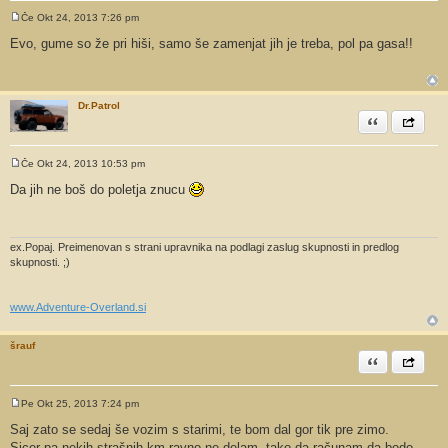
Če Okt 24, 2013 7:26 pm
O
d
Evo, gume so že pri hiši, samo še zamenjat jih je treba, pol pa gasa!!
g
o
v
o
r
Dr.Patrol
Citiram
Share th
Če Okt 24, 2013 10:53 pm
O
d
Da jih ne boš do poletja znucu
g
o
v
o
r
ex.Popaj. Preimenovan s strani upravnika na podlagi zaslug skupnosti in predlog
skupnosti. ;)
www.Adventure-Overland.si
šrauf
Citiram
Share th
Pe Okt 25, 2013 7:24 pm
O
d
Saj zato se sedaj še vozim s starimi, te bom dal gor tik pre zimo.
g
Sicer pa nekih strašnih km ravno ne delam, tako da računam da bodo