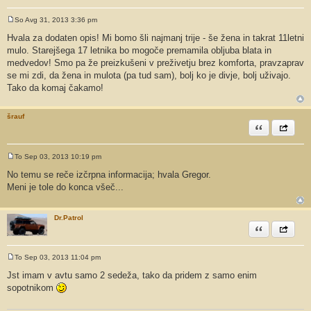
So Avg 31, 2013 3:36 pm
O
d
Hvala za dodaten opis! Mi bomo šli najmanj trije - še žena in takrat 11letni
g
mulo. Starejšega 17 letnika bo mogoče premamila obljuba blata in
o
v
medvedov! Smo pa že preizkušeni v preživetju brez komforta, pravzaprav
o
se mi zdi, da žena in mulota (pa tud sam), bolj ko je divje, bolj uživajo.
r
Tako da komaj čakamo!
šrauf
Citiram
Share th
To Sep 03, 2013 10:19 pm
O
d
No temu se reče izčrpna informacija; hvala Gregor.
g
Meni je tole do konca všeč...
o
v
o
r
Dr.Patrol
Citiram
Share th
To Sep 03, 2013 11:04 pm
O
d
Jst imam v avtu samo 2 sedeža, tako da pridem z samo enim
g
sopotnikom
o
v
o