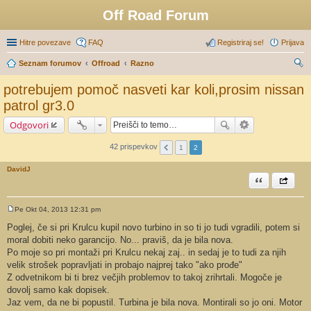
Off Road Forum
Hitre povezave
FAQ
Registriraj se!
Prijava
Seznam forumov
Offroad
Razno
sk
potrebujem pomoč nasveti kar koli,prosim nissan
anj
patrol gr3.0
e
Odgovori
42 prispevkov
1
2
DavidJ
Citiram
Share th
Pe Okt 04, 2013 12:31 pm
O
d
Poglej, če si pri Krulcu kupil novo turbino in so ti jo tudi vgradili, potem si
g
moral dobiti neko garancijo. No... praviš, da je bila nova.
o
v
Po moje so pri montaži pri Krulcu nekaj zaj.. in sedaj je to tudi za njih
o
velik strošek popravljati in probajo najprej tako "ako prođe"
r
Z odvetnikom bi ti brez večjih problemov to takoj zrihrtali. Mogoče je
dovolj samo kak dopisek.
Jaz vem, da ne bi popustil. Turbina je bila nova. Montirali so jo oni. Motor