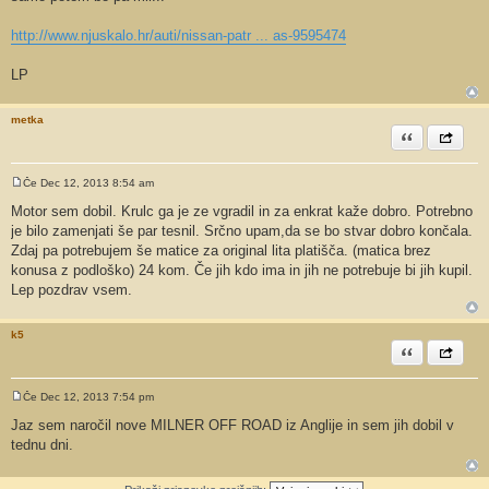
v
o
http://www.njuskalo.hr/auti/nissan-patr ... as-9595474
r
LP
metka
Citiram
Share th
Če Dec 12, 2013 8:54 am
O
d
Motor sem dobil. Krulc ga je ze vgradil in za enkrat kaže dobro. Potrebno
g
je bilo zamenjati še par tesnil. Srčno upam,da se bo stvar dobro končala.
o
v
Zdaj pa potrebujem še matice za original lita platišča. (matica brez
o
konusa z podloško) 24 kom. Če jih kdo ima in jih ne potrebuje bi jih kupil.
r
Lep pozdrav vsem.
k5
Citiram
Share th
Če Dec 12, 2013 7:54 pm
O
d
Jaz sem naročil nove MILNER OFF ROAD iz Anglije in sem jih dobil v
g
tednu dni.
o
v
o
r