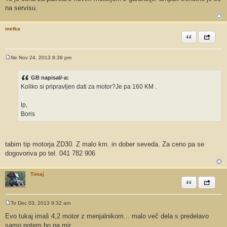
na servisu.
metka
Citiram
Share th
Ne Nov 24, 2013 8:39 pm
O
d
g
GB napisal/-a:
o
Koliko si pripravljen dati za motor?Je pa 160 KM .
v
o
r
lp,
Boris
tabim tip motorja ZD30. Z malo km. in dober seveda. Za ceno pa se
dogovoriva po tel. 041 782 906
Timaj
Citiram
Share th
To Dec 03, 2013 9:32 am
O
d
Evo tukaj imaš 4,2 motor z menjalnikom... malo več dela s predelavo
g
samo potem bo pa mir...
o