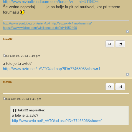
d
http://www.nivaoffroadteam.com/forum/vi ... ht=#118926
g
Še vedno naprodaj..........je pa bolje kupit pri mutivodi, kot pri starem
o
v
forumašu
o
r
http://www.youtube.com/alien4x4
http://suzuki4x4.mojforum.si/
https://www.wikiloc.com/wikiloc/user.do?id=1952490
luka32
Citiram
Share th
Sr Okt 16, 2013 3:49 pm
O
d
a tole je ta avto?
g
http://www.avto.net/_AVTO/ad.asp?ID=7746806&show=1
o
v
o
r
metka
Citiram
Share th
So Okt 19, 2013 1:41 pm
O
d
g
luka32 napisal/-a:
o
a tole je ta avto?
v
o
http://www.avto.net/_AVTO/ad.asp?ID=7746806&show=1
r