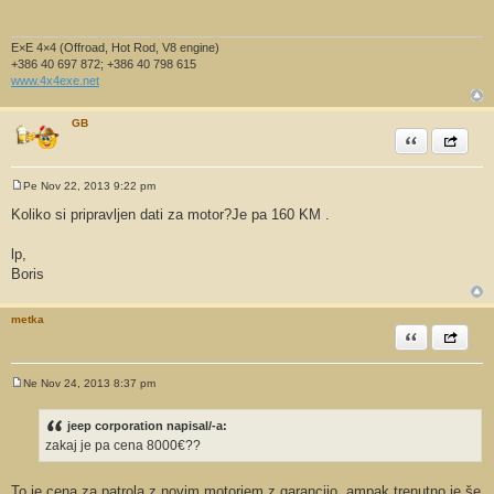
o
v
o
r
E×E 4×4 (Offroad, Hot Rod, V8 engine)
+386 40 697 872; +386 40 798 615
www.4x4exe.net
GB
Citiram
Share th
Pe Nov 22, 2013 9:22 pm
O
d
Koliko si pripravljen dati za motor?Je pa 160 KM .
g
o
v
lp,
o
Boris
r
metka
Citiram
Share th
Ne Nov 24, 2013 8:37 pm
O
d
g
jeep corporation napisal/-a:
o
zakaj je pa cena 8000€??
v
o
r
To je cena za patrola z novim motorjem z garancijo. ampak trenutno je še