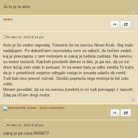
Ja to je ta avto.
metka
Citiram
Share th
Pe Nov 22, 2013 6:14 pm
O
d
Avto je še vedno naprodaj. Trenutno še na servisu Nisan Krulc. Naj malo
g
nadaljujem. Po dokončnem razmisleku sem se odločil, da hočem vedeti,
o
v
kaj je pravzaprav z tem motorjem in zakaj je turbina zaribala. Na servisu
o
so motor rastavili. Kakšnih posebnih delcev ni bilo, je pa res, da so vsi
r
drsni ležaji zelo slabi in porisani. In na enem batu je odtis ventila.To kaže
da je v preteklosti verjetno odtrgalo verigo in seveda udarilo ob ventil.
Tudi bati niso preveč rožnati. Stroški popravila tega motorja bi bili zelo
veliki.
Moram povedati, da so na servisu,korektni,in mi tudi pomagajo z nasveti.
Zdaj pa iščem drugi motor.
jeep corporation
Citiram
Share th
Pe Nov 22, 2013 6:33 pm
O
d
zakaj je pa cena 8000€??
g