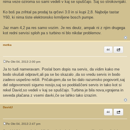
nima veze oziroma so sami vedeli v kaj se spuščajo. Saj so strokovnjaki.
Ko boš pa zrihtal pa prodaj ta qrčevi 3.0 in si kupi 2,8. Najbolje tastar
Y60, ki nima tiste elektronsko krmiljene bosch pumpe.
Jaz mam 4,2 pa res samo vozim. Je res deutz, ampak ni z njim drugega
kot redni servisi sploh pa s turbino ni blo nikdar problemov.
metka
Citiram
Share th
Pe Okt 04, 2013 2:00 pm
O
d
Ja to tudi nameravam. Poslal bom dopis na servis, da vidim kako me
g
bodo skušali odpravit,ali pa se bo skazalo ,da so vredu servis in bodo
o
v
zadevo uspešno rešili. Pričakujem,da se bo dalo razumsko pogovorit,saj
o
del odgovornosti sigurno nosijo,saj so pooblaščeni servis in tako kot si
r
rekel David,so vedeli v kaj se spuščajo. Turbina je bila nova,vgrajena in
seveda plačana z vsemi davki,če se lahko tako izrazim.
DavidJ
Citiram
Share th
Pe Okt 04, 2013 2:47 pm
O
d