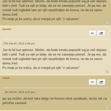
Jaz bi bil kar optimist. Mislim, da bodo kmalu popustili saj je več dejstev
g
tebi v prid. Tudi za njih je bolje, da se ne zaserjejo preveč. Je pa res, da
o
v
moraš tudi izgledati tam pri njih razpištoljen do konca, ne da se samo
o
doma žreš.
r
Po moje je še sreča, da si menjal pri njih "z računom".
DavidJ
Citiram
Share th
Pe Okt 04, 2013 2:48 pm
O
d
Jaz bi bil kar optimist. Mislim, da bodo kmalu popustili saj je več dejstev
g
tebi v prid. Tudi za njih je bolje, da se ne zaserjejo preveč. Je pa res, da
o
v
moraš tudi izgledati tam pri njih razpištoljen do konca, ne da se samo
o
doma žreš.
r
Po moje je še sreča, da si menjal pri njih "z računom".
uzitek
Citiram
Share th
Pe Okt 04, 2013 4:47 pm
O
d
jaz pa mislim ,da boš tako dolgo na forumu iskal spodbudo, da bo rok za
g
pritožbe zastaral
o
v
o