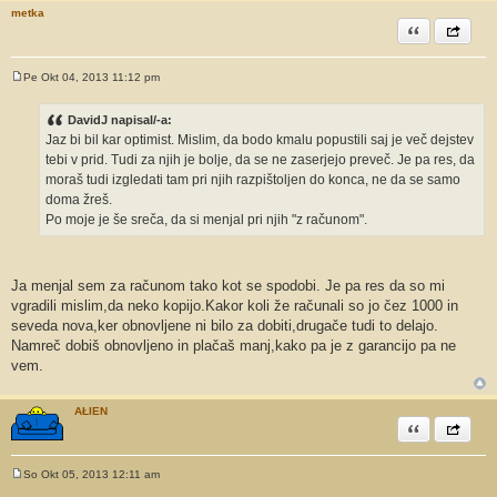
r
metka
Citiram
Share th
Pe Okt 04, 2013 11:12 pm
O
d
g
DavidJ napisal/-a:
o
Jaz bi bil kar optimist. Mislim, da bodo kmalu popustili saj je več dejstev
v
o
tebi v prid. Tudi za njih je bolje, da se ne zaserjejo preveč. Je pa res, da
r
moraš tudi izgledati tam pri njih razpištoljen do konca, ne da se samo
doma žreš.
Po moje je še sreča, da si menjal pri njih "z računom".
Ja menjal sem za računom tako kot se spodobi. Je pa res da so mi
vgradili mislim,da neko kopijo.Kakor koli že računali so jo čez 1000 in
seveda nova,ker obnovljene ni bilo za dobiti,drugače tudi to delajo.
Namreč dobiš obnovljeno in plačaš manj,kako pa je z garancijo pa ne
vem.
AŁIEN
Citiram
Share th
So Okt 05, 2013 12:11 am
O